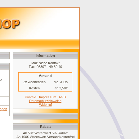
Information
Mail: siehe Kontakt
Fax: 05307 - 49 59 40
Versand
to
2x wöchentlich
Mo. & Do.
Kosten
ab 2,50€
Kontakt
Impressum
AGB
Datenschutzhinweise
Widerruf
legen
Rabatt
Ab 50€ Warenwert 5% Rabatt
Ab 100€ Warenwert Versandkostenfrei