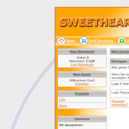
Home
Mein Warenkorb
V
Mein Warenkorb
Mein Konto
Artikel:
0
Warenwert:
€ 0,00
Einloggen
Zum Warenkorb
Bitte geben 
Mein Konto
Wenn Sie noc
anzulegen. K
Willkommen Gast!
Einloggen
Login E-Mail
Login Passw
Produkte
CDs
Passwort
vergessen?
Shirts
Zahlweise
Wir akzeptieren: