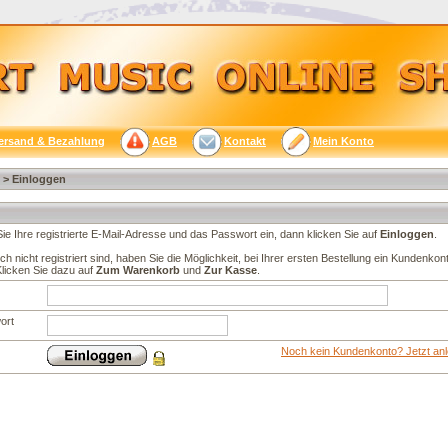
ersand & Bezahlung
AGB
Kontakt
Mein Konto
> Einloggen
Sie Ihre registrierte E-Mail-Adresse und das Passwort ein, dann klicken Sie auf
Einloggen
.
h nicht registriert sind, haben Sie die Möglichkeit, bei Ihrer ersten Bestellung ein Kundenkon
licken Sie dazu auf
Zum Warenkorb
und
Zur Kasse
.
ort
Noch kein Kundenkonto? Jetzt an