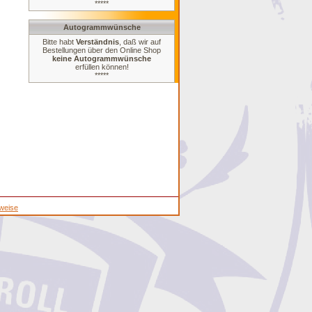
*****
Autogrammwünsche
Bitte habt
Verständnis
, daß wir auf
Bestellungen über den Online Shop
keine Autogrammwünsche
erfüllen können!
*****
weise